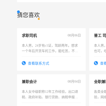
猜您喜欢
求职司机
08月06日
普工 
本人男，24岁有c1证，驾龄两年。想求
本人男
一个年后开货车的工作，能吃苦，不怕
也可，
加班。
勿扰
查看联系方式
查
兼职会计
08月04日
全职兼
本人女中级职称12年工作经验，出口退
各类全
税、政府补贴、银行贷款、纳税申报、
验，网
为各类公司策划，设建新账，理乱账业
队长，