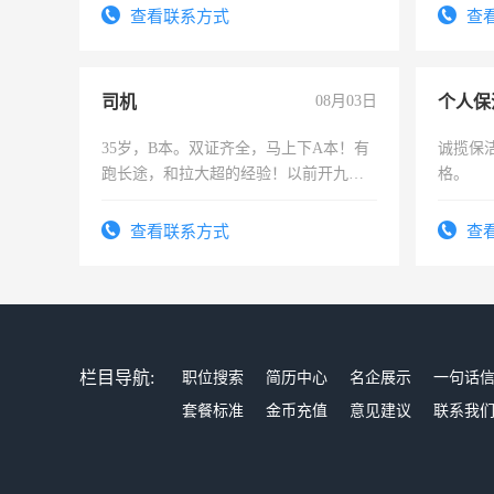
务，财务咨询等业务。欲求兼职会计工
有高低
查看联系方式
查
作
司机
08月03日
个人保
35岁，B本。双证齐全，马上下A本！有
诚揽保
跑长途，和拉大超的经验！以前开九米
格。
六，渣土车
查看联系方式
查
栏目导航:
职位搜索
简历中心
名企展示
一句话
套餐标准
金币充值
意见建议
联系我