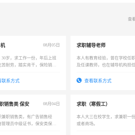
查
司机
08月05日
求职辅导老师
，30岁，求工作一份，年后上班
本人有教育经验，曾在学校任
吃苦耐劳，踏实肯干，保险销售
及任课教师，也在辅导机构担
师，求周一至周五辅导老师的
看联系方式
查看联系方式
职销售类 保安
08月04日
求职（寒假工）
职兼职销售类，有广告销售经
本人大三在校学生，求兼职一
络管理员中级证书，保安类保安
或者商场。
形象岗或幼儿园保安，维修水电