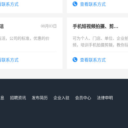
压电工证和十几年工作经验
看联系方式
查看联系方式
洁
08月03日
手机短视频拍摄、剪辑、抖音快手
洁活，公司的标准，优惠的价
可为个人、门店、单位、企业
频，培训手机拍摄剪辑，教你
可为个人、门店、单位、企业
频，培训手机拍摄剪辑，教你
看联系方式
查看联系方式
音！你也可以成为拍摄达人！
成为拍摄达人！
信息
招聘资讯
发布简历
企业入驻
会员中心
法律申明
们