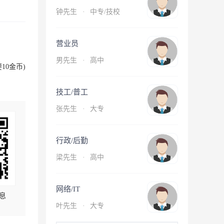
钟先生
·
中专/技校
营业员
男先生
·
高中
10金币)
技工/普工
张先生
·
大专
行政/后勤
梁先生
·
高中
网络/IT
息
叶先生
·
大专