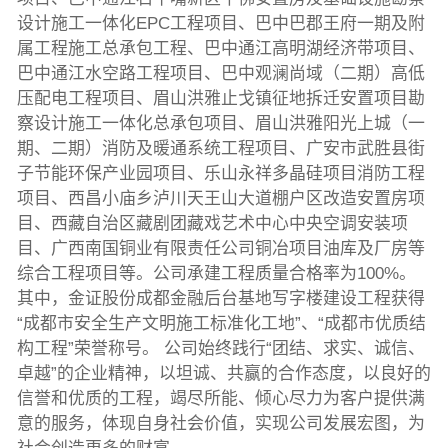
设计施工一体化EPC工程项目、巴中巴郡王府一期及附
属工程施工总承包工程、巴中通江高明湖经济带项目、
巴中通江水空路工程项目、巴中观澜尚域（二期）高低
压配电工程项目、眉山洪雅止戈镇征地拆迁安置项目勘
察设计施工一体化总承包项目、眉山洪雅阳光上城（一
期、二期）消防及暖通系统工程项目、广安市武胜县街
子节能环保产业园项目、乐山永祥多晶硅项目消防工程
项目、西昌小庙乡泸川天王山大道棚户区改造安置房项
目、西藏自治区藏剧团藏戏艺术中心中央空调安装项
目、广西南国铜业有限责任公司铜冶项目油库及厂房等
综合工程项目等。公司承建工程质量合格率为100%。
其中，金证股份成都金融后台基地写字楼建设工程获得
“成都市安全生产文明施工标准化工地”、“成都市优质结
构工程”荣誉称号。 公司始终践行“团结、求实、诚信、
卓越”的企业精神，以坦诚、共赢的合作态度，以良好的
信誉和优质的工程，竭尽所能、倾心尽力为客户提供满
意的服务，体现自身社会价值，实现公司发展宏图，为