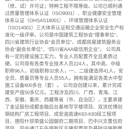
（修、试）许可证；特种工程不限等级。公司已顺利通
过质量管理体系认证（ISO9001）、职业健康安全管理
体系认证（OHSAS18001）、环境管理体系认证
（ISO14001）三大体系认证和交通运输企业安全生产标
准化一级评审。公司是中国建筑工程协会“理事单位”、
四川省建筑行业协会“会员单位”、成都房屋建筑服务业
协会“副会长单位”、“四川省AAA级信用企业”。 公司具
有一定的建设施工实力，专业人员配置齐全且素质过
硬。公司现有各类专业技术人员224人，其中高、中级
职称96人，初级职称32余人，一、二级建造师41人，安
全员、质量员等专业人员55人。拥有能满足各类大中型
施工设备600多台（套）。 公司自创建以来，累计完成
建安产值50多亿元。工程涉及四川、广西、青海、江
西、安徽、重庆、西藏等省（市、自治区），主要承建
了金证股份成都金融后台基地写字楼项目、双流优博创
钢结构厂房工程项目、成安渝高速K63-K83段工程项
目、德阳什邡荣盛公园御府二期项目、巴中兴文置信府
项目、巴中通江石牛嘴新区千佛安置房及基础设施勘察